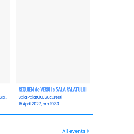
REQUIEM de VERDI la SALA PALATULUI
Casa de Cultura a Sindicatelor - Sala Mare, Constanta
Sala Palatului, Bucuresti
15 April 2027, ora 19:30
All events