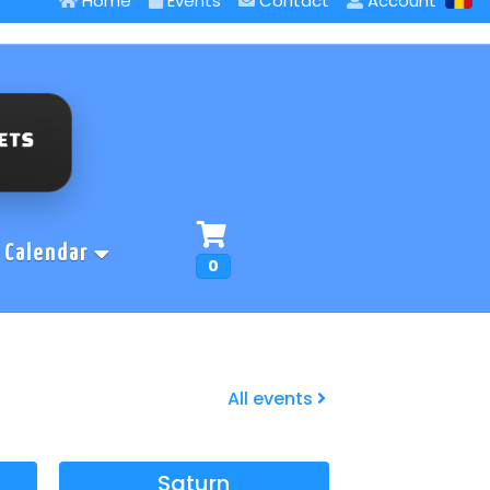
Home
Events
Contact
Account
Calendar
0
All events
Saturn