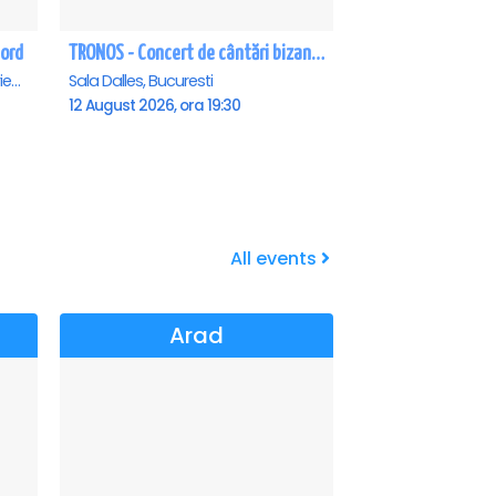
Nord
TRONOS - Concert de cântări bizantine la Sala Dalles
Teatrul de vara - Eforie Nord, Eforie-Nord
Sala Dalles, Bucuresti
12 August 2026, ora 19:30
All events
Arad