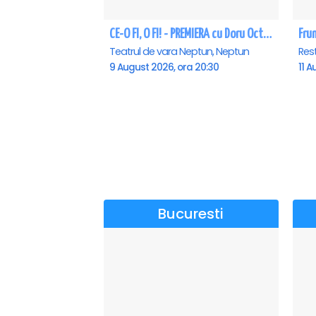
CE-O FI, O FI! - PREMIERA cu Doru Octavian Dumitru - Neptun
Fru
Teatrul de vara Neptun, Neptun
Res
9 August 2026, ora 20:30
11 A
Bucuresti