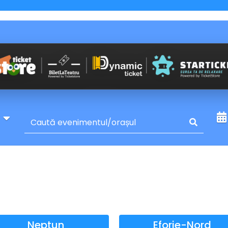
y
Neptun
Eforie-Nord