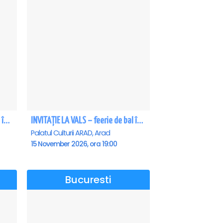
INVITAȚIE LA VALS – feerie de bal în paşi de dans - Craiova
INVITAȚIE LA VALS – feerie de bal în paşi de dans - Arad
Palatul Culturii ARAD, Arad
15 November 2026, ora 19:00
Bucuresti