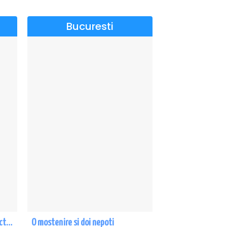
Bucuresti
CE-O FI, O FI! - PREMIERA cu Doru Octavian Dumitru - Eforie Nord
O mostenire si doi nepoti