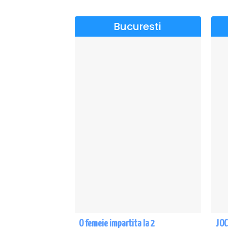
Bucuresti
O femeie impartita la 2
JOC