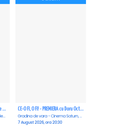
CEA MAI GREA ESTE IUBIREA - Eforie Nord
CE-O FI, O FI! - PREMIERA cu Doru Octavian Dumitru - Saturn
Teatrul de vara - Eforie Nord, Eforie-Nord
Gradina de vara - Cinema Saturn, Saturn
7 August 2026, ora 20:30