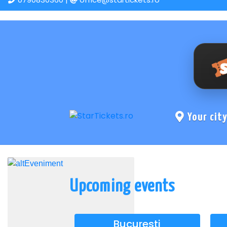
Your cit
Upcoming events
Bucuresti