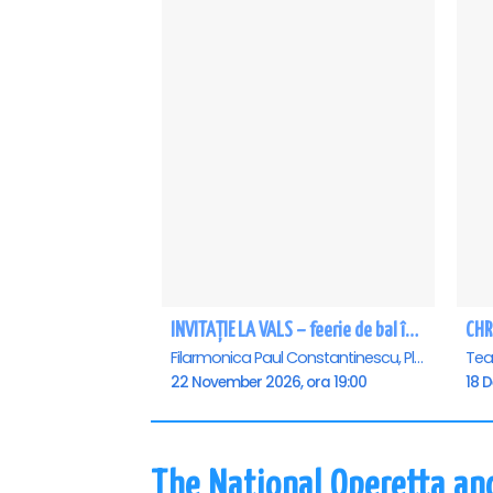
INVITAȚIE LA VALS – feerie de bal în paşi de dans - Ploiesti
CHR
Filarmonica Paul Constantinescu, Ploiesti
22 November 2026, ora 19:00
18 
The National Operetta an