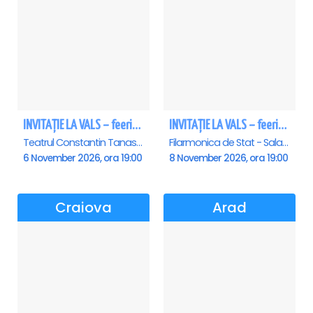
INVITAȚIE LA VALS – feerie de bal în paşi de dans
INVITAȚIE LA VALS – feerie de bal în paşi de dans - Sibiu
Teatrul Constantin Tanase - Sala Savoy, Bucuresti
Filarmonica de Stat - Sala Thalia, Sibiu
6 November 2026, ora 19:00
8 November 2026, ora 19:00
Craiova
Arad