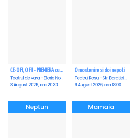
CE-O FI, O FI! - PREMIERA cu Doru Octavian Dumitru - Eforie Nord
O mostenire si doi nepoti
Teatrul de vara - Eforie Nord, Eforie-Nord
Teatrul Rosu - Str. Baratiei 31, Bucuresti
8 August 2026, ora 20:30
9 August 2026, ora 18:00
Neptun
Mamaia