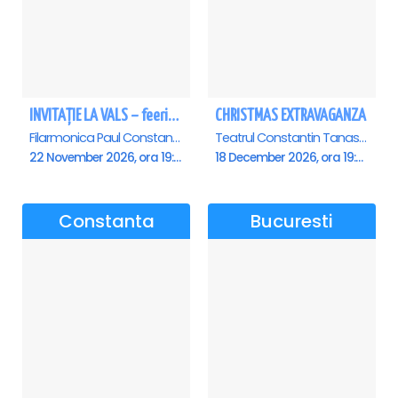
INVITAȚIE LA VALS – feerie de bal în paşi de dans - Ploiesti
CHRISTMAS EXTRAVAGANZA
Filarmonica Paul Constantinescu, Ploiesti
Teatrul Constantin Tanase - Sala Savoy, Bucuresti
22 November 2026, ora 19:00
18 December 2026, ora 19:00
Constanta
Bucuresti