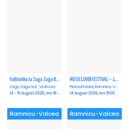
Folklorika la Zaga Zaga Resort - Anulat
MUSICLOVER FESTIVAL – 14 August – Puya, Johny Romano, Shift, Badd G, DJ Matei & Bogdanov
Zaga Zaga Sat , Vrancea
Platoul Feteni, Ramnicu-Valcea
14 - 15 August 2026, ora 18:00
14 August 2026, ora 18:00
Ramnicu-Valcea
Ramnicu-Valcea