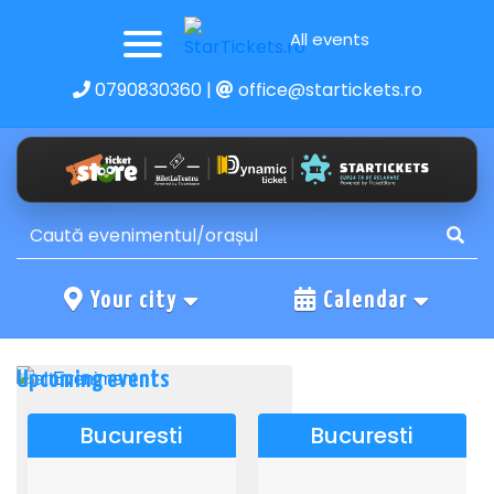
All events
0790830360
|
office@startickets.ro
Your city
Calendar
Upcoming events
Bucuresti
Bucuresti