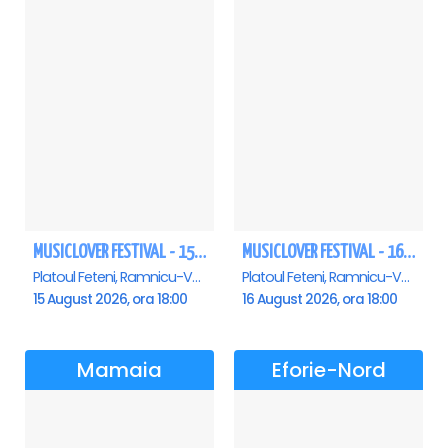
MUSICLOVER FESTIVAL - 15 AUGUST - CONNECT-R, DELIA, RON HEWITT, NICKI M, AURIKA
MUSICLOVER FESTIVAL - 16 AUGUST - LEO DE LA ROSIORI SI MARCEL STEFANET & ETHNO REPUBLIC, TUDOR DEEJAY, VARER
Platoul Feteni, Ramnicu-Valcea
Platoul Feteni, Ramnicu-Valcea
15 August 2026, ora 18:00
16 August 2026, ora 18:00
Mamaia
Eforie-Nord