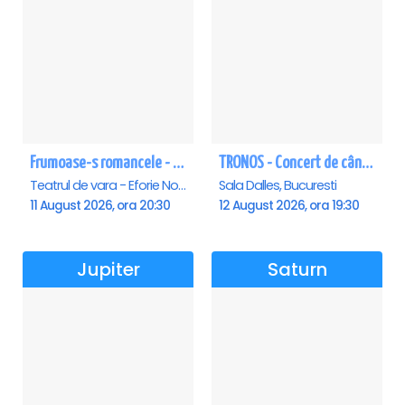
Frumoase-s romancele - Eforie Nord
TRONOS - Concert de cântări bizantine la Sala Dalles
Teatrul de vara - Eforie Nord, Eforie-Nord
Sala Dalles, Bucuresti
11 August 2026, ora 20:30
12 August 2026, ora 19:30
Jupiter
Saturn