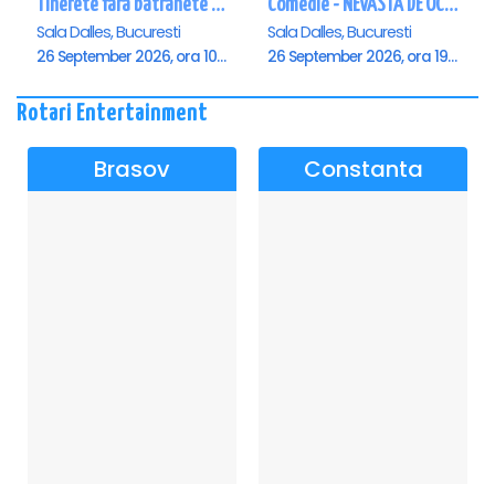
Tinerete fara batranete si viata fara de moarte
Comedie - NEVASTA DE OCAZIE !!!
Sala Dalles, Bucuresti
Sala Dalles, Bucuresti
26 September 2026, ora 10:30
26 September 2026, ora 19:00
Rotari Entertainment
Brasov
Constanta