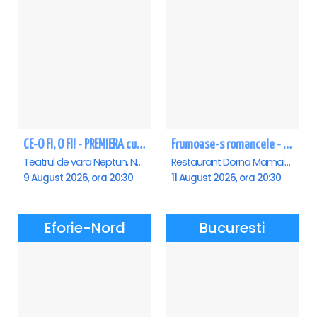
CE-O FI, O FI! - PREMIERA cu Doru Octavian Dumitru - Neptun
Frumoase-s romancele - Mamaia
Teatrul de vara Neptun, Neptun
Restaurant Dorna Mamaia, Mamaia
9 August 2026, ora 20:30
11 August 2026, ora 20:30
Eforie-Nord
Bucuresti