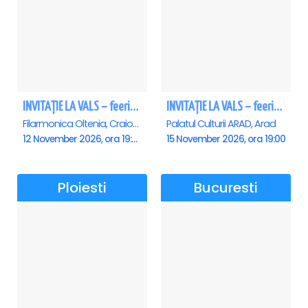
INVITAȚIE LA VALS – feerie de bal în paşi de dans - Craiova
INVITAȚIE LA VALS – feerie de bal în paşi de dans - Arad
Filarmonica Oltenia, Craiova
Palatul Culturii ARAD, Arad
12 November 2026, ora 19:00
15 November 2026, ora 19:00
Ploiesti
Bucuresti