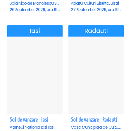
Sala Nicolae Manolescu Strunga (Sala de festivitati a Primariei Roman), Roman
Palatul Culturii Bistrita, Bistrita
26 September 2026, ora 19:00
27 September 2026, ora 19:00
Iasi
Radauti
Sot de vanzare - Iasi
Sot de vanzare - Radauti
Ateneul National Iasi, Iasi
Casa Municipala de Cultura, Radauti