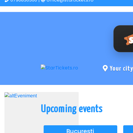
Your cit
Upcoming events
Bucuresti