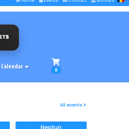
Home
Events
Contact
Account
Calendar
0
All events
Neptun