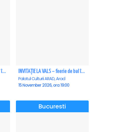
INVITAȚIE LA VALS – feerie de bal în paşi de dans - Craiova
INVITAȚIE LA VALS – feerie de bal în paşi de dans - Arad
Palatul Culturii ARAD, Arad
15 November 2026, ora 19:00
Bucuresti