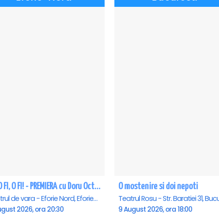
CE-O FI, O FI! - PREMIERA cu Doru Octavian Dumitru - Eforie Nord
O mostenire si doi nepoti
Teatrul de vara - Eforie Nord, Eforie-Nord
ugust 2026, ora 20:30
9 August 2026, ora 18:00