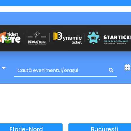
y
Eforie-Nord
Bucuresti