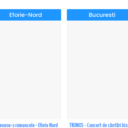
Eforie-Nord
Bucuresti
moase-s romancele - Eforie Nord