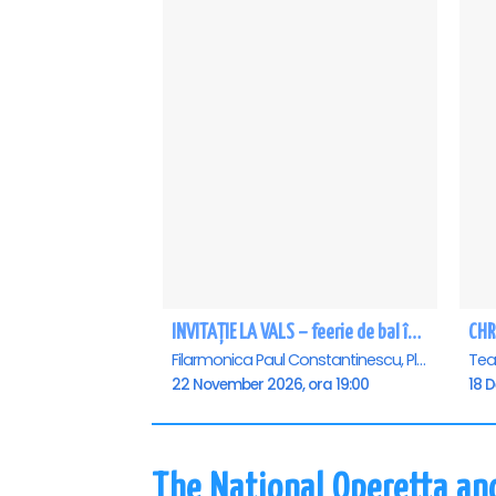
INVITAȚIE LA VALS – feerie de bal în paşi de dans - Ploiesti
CHR
Filarmonica Paul Constantinescu, Ploiesti
22 November 2026, ora 19:00
18 
The National Operetta an