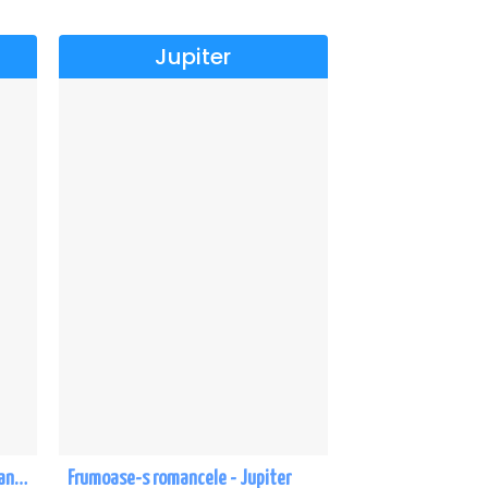
Jupiter
TRONOS - Concert de cântări bizantine la Sala Dalles
Frumoase-s romancele - Jupiter