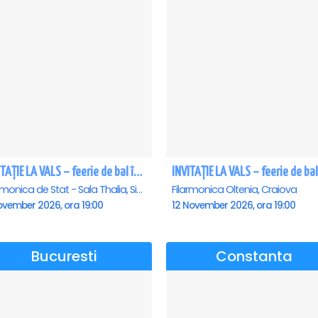
INVITAȚIE LA VALS – feerie de bal în paşi de dans - Sibiu
Filarmonica de Stat - Sala Thalia, Sibiu
Filarmonica Oltenia, Craiova
ovember 2026, ora 19:00
12 November 2026, ora 19:00
Bucuresti
Constanta