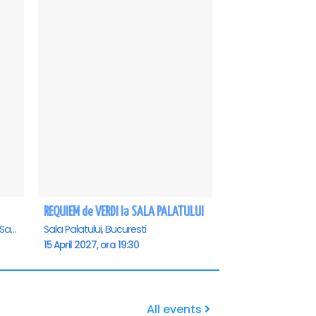
REQUIEM de VERDI la SALA PALATULUI
Casa de Cultura a Sindicatelor - Sala Mare, Constanta
Sala Palatului, Bucuresti
15 April 2027, ora 19:30
All events