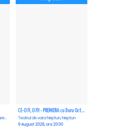
CE-O FI, O FI! - PREMIERA cu Doru Octavian Dumitru - Neptun
Teatrul Rosu - Str. Baratiei 31, Bucuresti
Teatrul de vara Neptun, Neptun
9 August 2026, ora 20:30