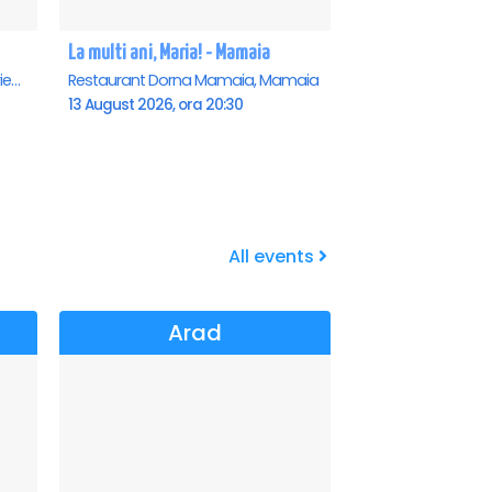
La multi ani, Maria! - Mamaia
Teatrul de vara - Eforie Nord, Eforie-Nord
Restaurant Dorna Mamaia, Mamaia
13 August 2026, ora 20:30
All events
Arad